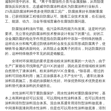
遏制环境中的水、氧、*离子等腐蚀性介质与金属接触，从而阻缓
腐蚀反应的发生。志盛威华防腐涂料成长为防腐涂料行业标兵，
ZS高温防腐涂料种类多使用防腐工况广，防腐效果好长期耐重腐
蚀，已获得国家工程项目防腐认可。随着工业技术发展，在石油化
工、能源、动力、冶金等领域普遍存在腐蚀防腐问题。
防腐蚀涂料须向节能、低污染和高性能方向发展。这是时代的
要求。无公害化的防腐涂料技术整体设计有如下的重*点。好的工
业金属防腐的电化学作用是指在防腐涂料中添加一些特殊的物质，
这样在水分和氧气通过防锈涂料时会发生反应而形成防腐离子，使
钢铁等金属的表面钝化，从而阻止金属离子的溶出，到达防腐的目
的，这种特殊物质中常见的就是铬酸盐。
全球对环保潮流的要求是推动粉末涂料发展的一大动力，由于
生产厂家都在寻找降低产品VOC的途径，因此在某些领域粉末涂料
自然替代了液体涂料。粉末涂料的VOC含量低，*除容易，喷过的
涂料可回收再利用；施工后涂膜基本上不产生针*孔，通常比液体
涂料容易施工，形成的涂膜耐久性好。环保优势和技术优势是粉末
涂料替代液体涂料的关键所在。
水性涂料可用于重防腐保护，用水性涂料对重防腐保护时，基
本上有两种途径可以实现，可以用纯水性涂料体系，也可以用水性
涂料和溶剂型涂料混合体系。混合体系通常用溶剂型涂料做底漆，
中间漆和面漆则用水性涂料，但是也可以用水性涂料做底漆，溶剂