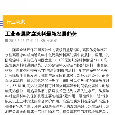
新闻中心
行业动态
工业金属防腐涂料最新发展趋势
2018-5-25 17:41:22
次浏览
随着全球环保和耐腐蚀性的要求日益增*高，高固体分涂料和
水性高温涂料成为近几年来低污染涂料高防腐中发展快、应用广的
防腐涂料，目前已有向固含量100％即无溶剂涂料和耐温2300℃高
温防腐涂料推进的趋势。无溶剂涂料又称活*性溶剂涂料，由合成
树脂、固化剂和带有活*性的溶剂制成的涂料，配方体系中的所有
组分除很少量挥发外，都参与反应固化成膜，对环境污染少。耐高
温防腐涂料，耐温高达2300摄氏度，短时可以受热到2500摄氏度以
上，ZS-811耐高温防腐涂料可以耐火耐高温长时间氧化腐蚀，耐酸
碱高温侵蚀，耐热震防磨，防腐技术已达到世界先进水平。防腐涂
料对金属材料的保护机理主要包括屏*蔽作用、缓蚀保护、阴*保护
以及以上三种方法的综合保护作用。高温防腐涂料在常温和高温下
都没有VOC产生，环保无机陶瓷涂料，防腐效果好，水性涂料，涂
刷在金属表面形成一层惰性隔离层，将金属材料与才接环境隔离，