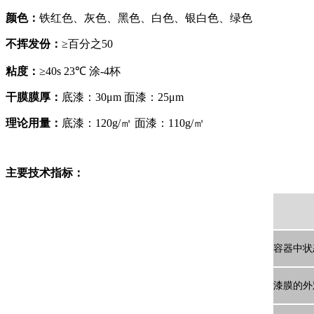
颜色：
铁红色、灰色、黑色、白色、银白色、绿色
不挥发份：
≥百分之50
粘度：
≥40s 23℃ 涂-4杯
干膜膜厚：
底漆：30μm 面漆：25μm
理论用量：
底漆：120g/㎡ 面漆：110g/㎡
主要技术指标：
容器中状
漆膜的外