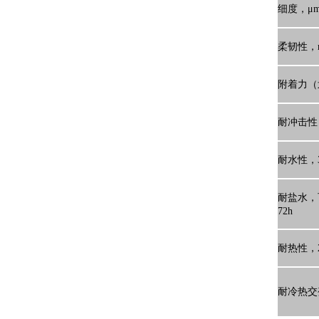
细度，μ
柔韧性，
附着力（
耐冲击性
耐水性，3
耐盐水，
72h
耐热性，2
耐冷热交