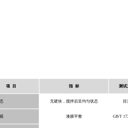
项 目
指 标
测试
态
无硬块，搅拌后呈均匀状态
目
观
漆膜平整
GB/T 17