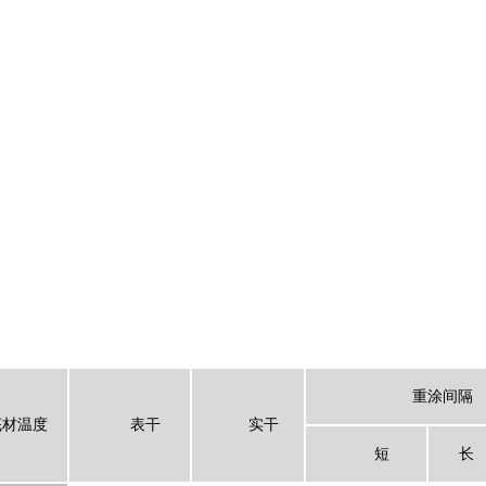
。
重涂间隔
底材温度
表干
实干
短
长